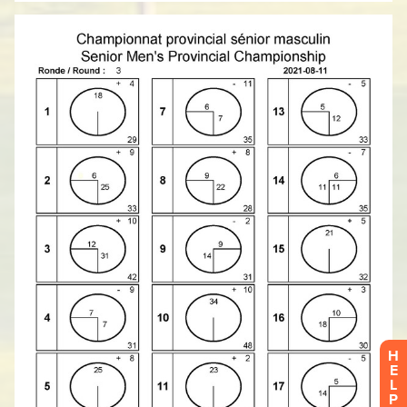
H
E
L
P