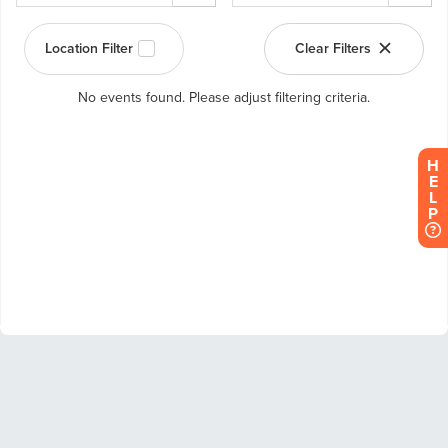
H
E
L
P